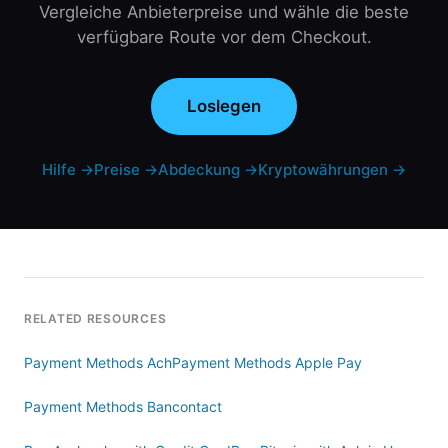
Vergleiche Anbieterpreise und wähle die beste
verfügbare Route vor dem Checkout.
Loslegen
Hilfe
→
Preise
→
Abdeckung
→
Kryptowährungen
→
RELATED RESOURCES
Payment Methods Ach
Payment Methods Apple Pay
Payment Methods Bancontact