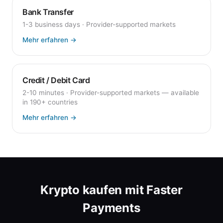
Bank Transfer
1-3 business days
·
Provider-supported markets
Mehr erfahren
→
Credit / Debit Card
2-10 minutes
·
Provider-supported markets — available
in 190+ countries
Mehr erfahren
→
Krypto kaufen mit Faster
Payments