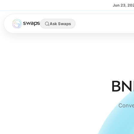
Skip to main content
Jun 23, 20
swaps
Ask Swaps
BNB
Conve