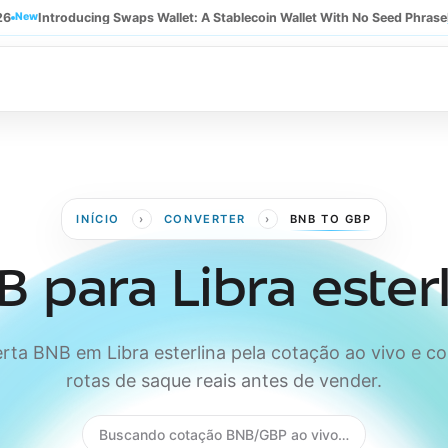
26
New
Introducing Swaps Wallet: A Stablecoin Wallet With No Seed Phrase
›
›
INÍCIO
CONVERTER
BNB TO GBP
 para Libra ester
rta BNB em Libra esterlina pela cotação ao vivo e c
rotas de saque reais antes de vender.
Buscando cotação BNB/GBP ao vivo…