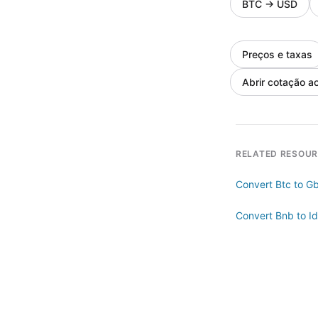
BTC
→
USD
Preços e taxas
Abrir cotação ao
RELATED RESOU
Convert Btc to G
Convert Bnb to Id