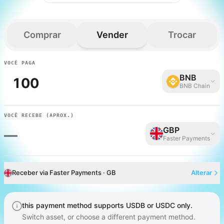
Comprar
Vender
Trocar
VOCÊ PAGA
BNB
BNB Chain
VOCÊ RECEBE
(APROX.)
GBP
—
Faster Payments
Receber via Faster Payments · GB
Alterar
this payment method supports USDB or USDC only.
Switch asset, or choose a different payment method.