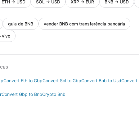
ETH
→
USD
SOL
→
USD
XRP
→
EUR
BNB
→
USD
guia de BNB
vender BNB com transferência bancária
 vivo
RCES
bp
Convert Eth to Gbp
Convert Sol to Gbp
Convert Bnb to Usd
Convert 
r
Convert Gbp to Bnb
Crypto Bnb