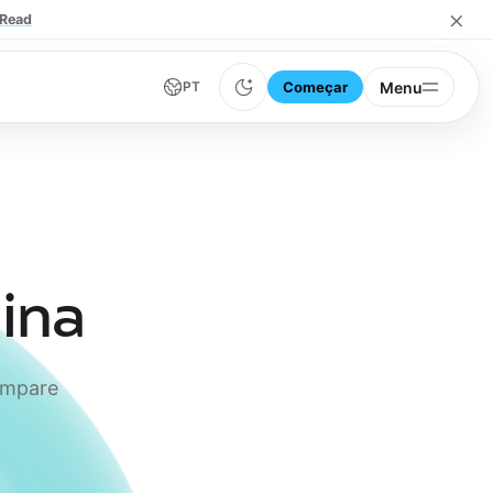
×
Read
Começar
Menu
PT
lina
ompare