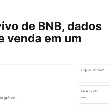
vivo de BNB, dados
e venda em um
Cap. de mercado
—
Máxima 24h
—
do gráfico…