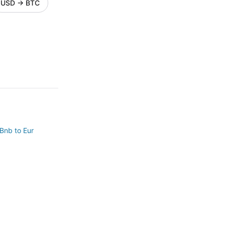
USD
→
BTC
Bnb to Eur