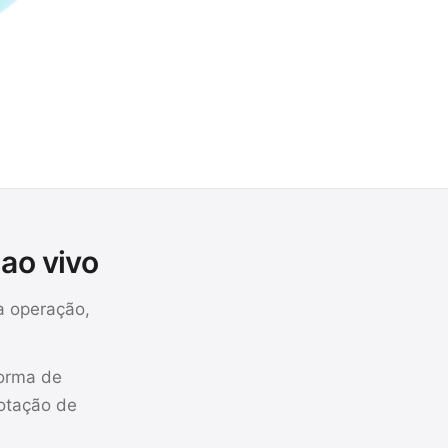
 ao vivo
a operação,
forma de
cotação de