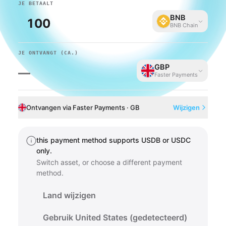
JE BETAALT
BNB
BNB Chain
JE ONTVANGT
(CA.)
GBP
—
Faster Payments
Ontvangen via Faster Payments · GB
Wijzigen
this payment method supports USDB or USDC
only.
Switch asset, or choose a different payment
method.
Land wijzigen
Gebruik United States (gedetecteerd)