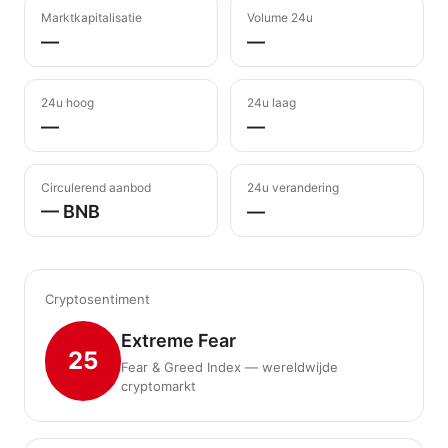
Marktkapitalisatie
Volume 24u
—
—
24u hoog
24u laag
—
—
Circulerend aanbod
24u verandering
— BNB
—
Cryptosentiment
Extreme Fear
25
Fear & Greed Index — wereldwijde
cryptomarkt