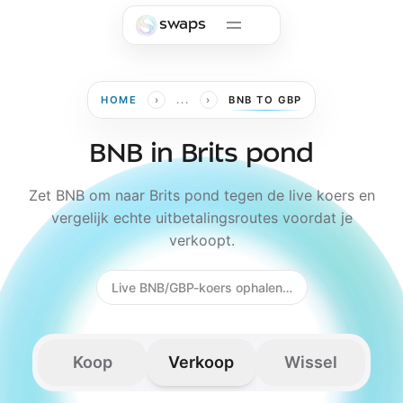
Skip to main content
swaps
›
›
HOME
...
BNB TO GBP
BNB in Brits pond
Zet BNB om naar Brits pond tegen de live koers en
vergelijk echte uitbetalingsroutes voordat je
verkoopt.
Live BNB/GBP-koers ophalen…
Koop
Verkoop
Wissel