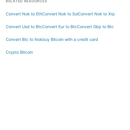
RELATED RESOURCES
Convert Nok to Eth
Convert Nok to Sol
Convert Nok to Xrp
Convert Usd to Btc
Convert Eur to Btc
Convert Gbp to Btc
Convert Btc to Nok
buy Bitcoin with a credit card
Crypto Bitcoin