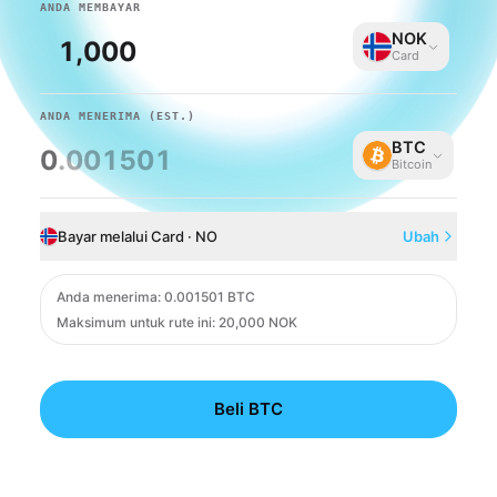
ANDA MEMBAYAR
NOK
Card
ANDA MENERIMA
(EST.)
BTC
0
.001501
Bitcoin
Bayar melalui Card · NO
Ubah
Card
Anda menerima
:
0.001501 BTC
Maksimum untuk rute ini: 20,000 NOK
Beli BTC