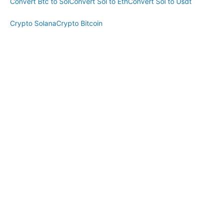
Convert Btc to Sol
Convert Sol to Eth
Convert Sol to Usdt
Crypto Solana
Crypto Bitcoin