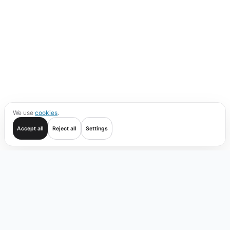
We use
cookies
.
Accept all
Reject all
Settings
Начать