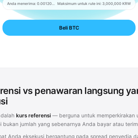
Anda menerima
:
0.001206 BTC
Maksimum untuk rute ini: 3,000,000 KRW
Card
Beli BTC
erensi vs penawaran langsung ya
si
adalah
kurs referensi
— berguna untuk memperkirakan 
api bukan jumlah yang sebenarnya Anda bayar atau terim
at Anda eksekusi bergantung pada spread penyedia da