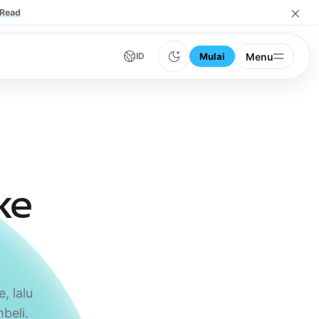
×
Read
Mulai
Menu
ID
ke
, lalu
beli.