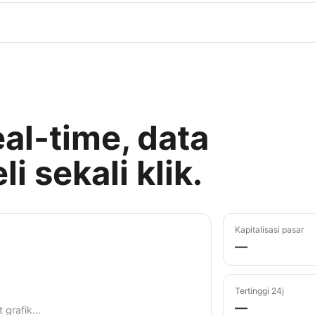
al-time, data
i sekali klik.
Kapitalisasi pasar
—
Tertinggi 24j
—
 grafik…