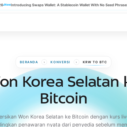
26
New
Introducing Swaps Wallet: A Stablecoin Wallet With No Seed Phrase
›
›
BERANDA
KONVERSI
KRW TO BTC
on Korea Selatan 
Bitcoin
rsikan Won Korea Selatan ke Bitcoin dengan kurs live
ingkan penawaran nyata dari penyedia sebelum mem