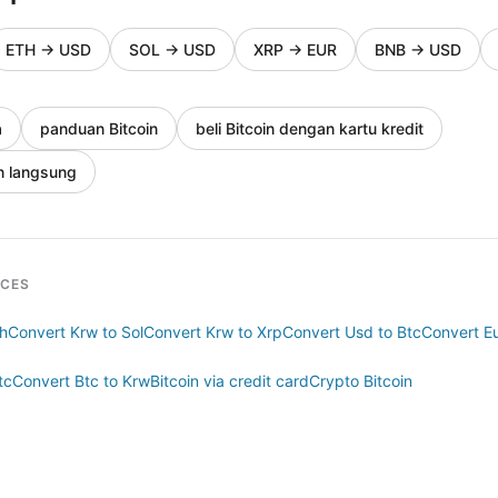
ETH
→
USD
SOL
→
USD
XRP
→
EUR
BNB
→
USD
a
panduan Bitcoin
beli Bitcoin dengan kartu kredit
n langsung
RCES
th
Convert Krw to Sol
Convert Krw to Xrp
Convert Usd to Btc
Convert Eu
tc
Convert Btc to Krw
Bitcoin via credit card
Crypto Bitcoin