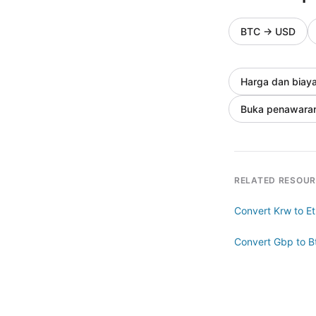
BTC
→
USD
Harga dan biay
Buka penawara
RELATED RESOU
Convert Krw to E
Convert Gbp to B