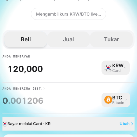
Mengambil kurs KRW/BTC live…
Beli
Jual
Tukar
ANDA MEMBAYAR
KRW
Card
ANDA MENERIMA
(EST.)
BTC
0
.001206
Bitcoin
Bayar melalui Card · KR
Ubah