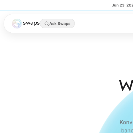
Skip to main content
Jun 23, 20
swaps
Ask Swaps
W
Konve
band