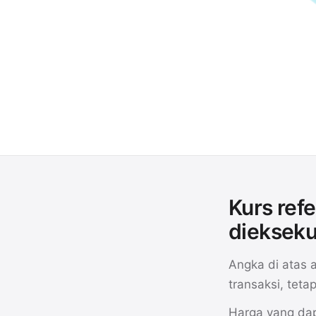
Kurs ref
diekseku
Angka di atas 
transaksi, tet
Harga yang dap