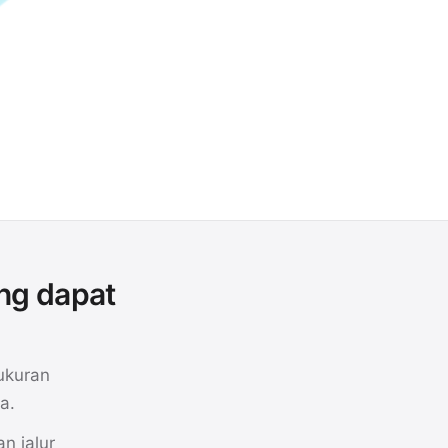
ng dapat
ukuran
a.
n jalur