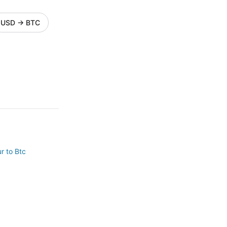
USD
→
BTC
r to Btc