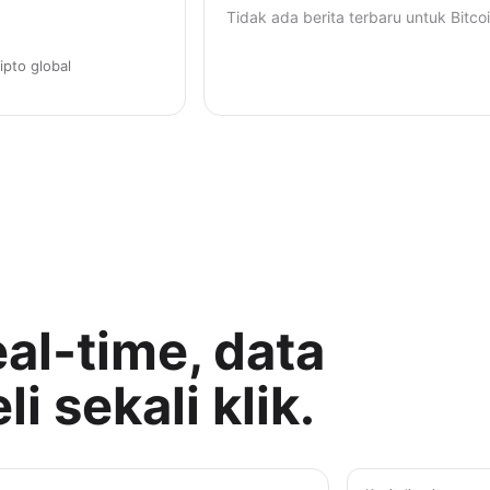
Tidak ada berita terbaru untuk Bitcoi
ipto global
al-time, data
i sekali klik.