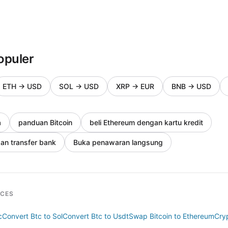
opuler
ETH
→
USD
SOL
→
USD
XRP
→
EUR
BNB
→
USD
a
panduan Bitcoin
beli Ethereum dengan kartu kredit
gan transfer bank
Buka penawaran langsung
RCES
c
Convert Btc to Sol
Convert Btc to Usdt
Swap Bitcoin to Ethereum
Cryp