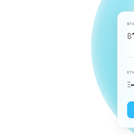
BT
₿
ET
Ξ