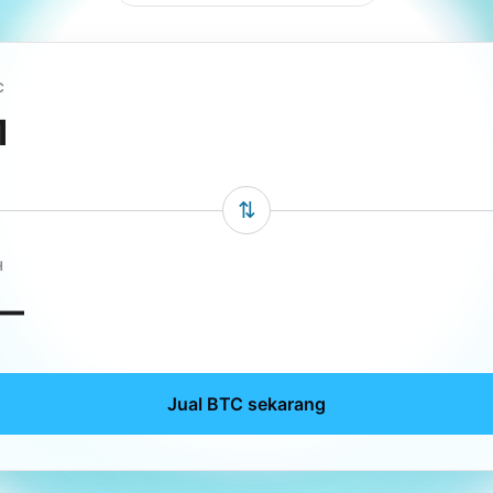
C
⇅
H
—
Jual BTC sekarang