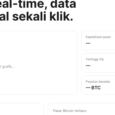
al-time, data
l sekali klik.
Kapitalisasi pasar
—
Tertinggi 24j
—
 grafik…
Pasokan beredar
— BTC
Pasar Bitcoin terbaru