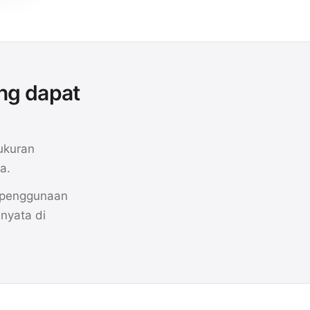
ng dapat
ukuran
a.
, penggunaan
nyata di