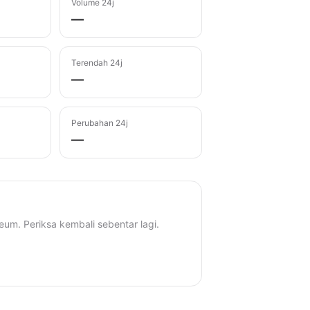
Volume 24j
—
Terendah 24j
—
Perubahan 24j
—
eum. Periksa kembali sebentar lagi.