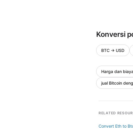
Konversi p
BTC
→
USD
Harga dan biay
jual Bitcoin den
RELATED RESOU
Convert Eth to Bt