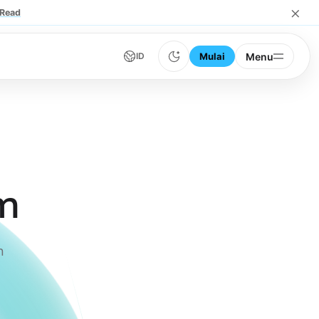
×
Read
Mulai
Menu
ID
um
n