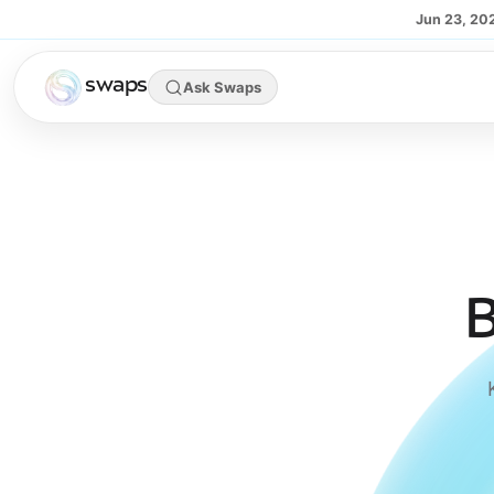
Skip to main content
Jun 23, 20
swaps
Ask Swaps
B