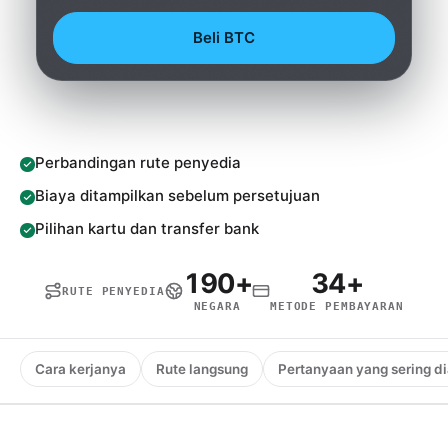
Beli BTC
Perbandingan rute penyedia
Biaya ditampilkan sebelum persetujuan
Pilihan kartu dan transfer bank
190+
34+
RUTE PENYEDIA
NEGARA
METODE PEMBAYARAN
Cara kerjanya
Rute langsung
Pertanyaan yang sering d