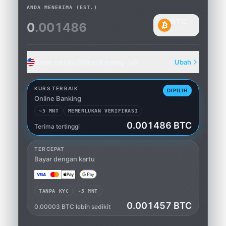
ANDA MENERIMA
(EST.)
BTC
0
.001486
Bitcoin
Bayar melalui Online Banking · US
Ubah
KURS TERBAIK
DIPILIH
Online Banking
~5 MNT
MEMERLUKAN VERIFIKASI
0.001486 BTC
Terima tertinggi
Online Banking
TERCEPAT
Bayar dengan kartu
TANPA KYC
~5 MNT
0.001457 BTC
0.00003 BTC lebih sedikit