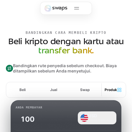
Skip to main content
swaps
BANDINGKAN CARA MEMBELI KRIPTO
Beli kripto dengan kartu atau
transfer bank.
Bandingkan rute penyedia sebelum checkout. Biaya
ditampilkan sebelum Anda menyetujui.
Beli
Jual
Swap
Produk
ANDA MEMBAYAR
USD
Online Banking