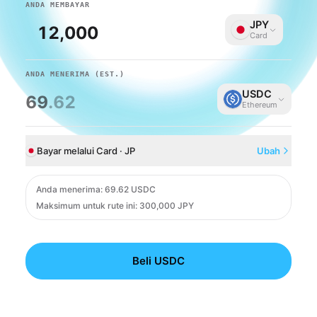
ANDA MEMBAYAR
JPY
Card
ANDA MENERIMA
(EST.)
USDC
69
.62
Ethereum
Bayar melalui Card · JP
Ubah
Card
Anda menerima
:
69.62 USDC
Maksimum untuk rute ini: 300,000 JPY
Beli USDC