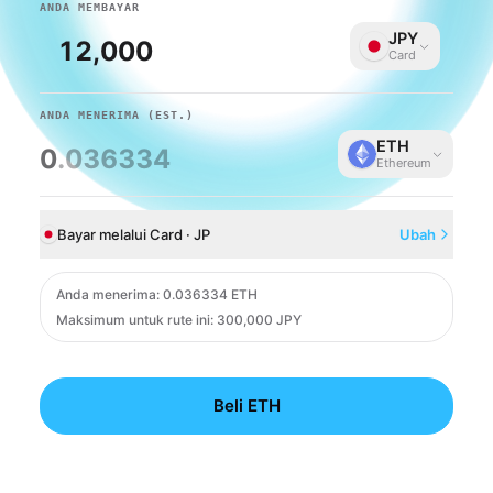
ANDA MEMBAYAR
JPY
Card
ANDA MENERIMA
(EST.)
ETH
0
.036334
Ethereum
Bayar melalui Card · JP
Ubah
Card
Anda menerima
:
0.036334 ETH
Maksimum untuk rute ini: 300,000 JPY
Beli ETH