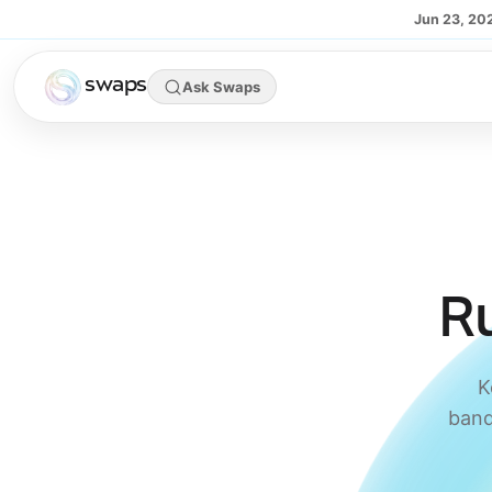
Skip to main content
Jun 23, 20
swaps
Ask Swaps
R
K
band