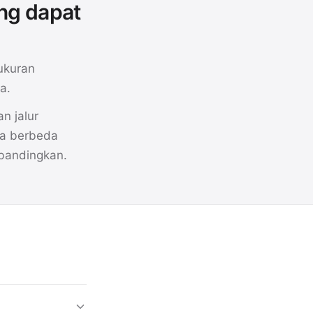
ng dapat
ukuran
a.
n jalur
ga berbeda
bandingkan.