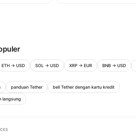
opuler
ETH
→
USD
SOL
→
USD
XRP
→
EUR
BNB
→
USD
a
panduan Tether
beli Tether dengan kartu kredit
n langsung
RCES