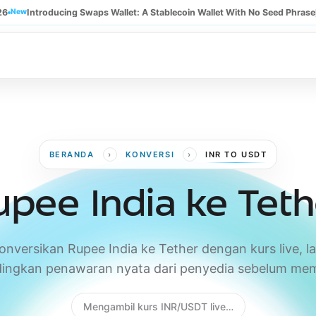
26
New
Introducing Swaps Wallet: A Stablecoin Wallet With No Seed Phrase
›
›
BERANDA
KONVERSI
INR TO USDT
upee India ke Teth
onversikan Rupee India ke Tether dengan kurs live, la
ingkan penawaran nyata dari penyedia sebelum mem
Mengambil kurs INR/USDT live…