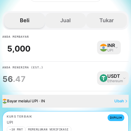
Beli
Jual
Tukar
ANDA MEMBAYAR
INR
UPI
ANDA MENERIMA
(EST.)
USDT
56
.47
Ethereum
Bayar melalui UPI · IN
Ubah
KURS TERBAIK
DIPILIH
UPI
~10 MNT
MEMERLUKAN VERIFIKASI