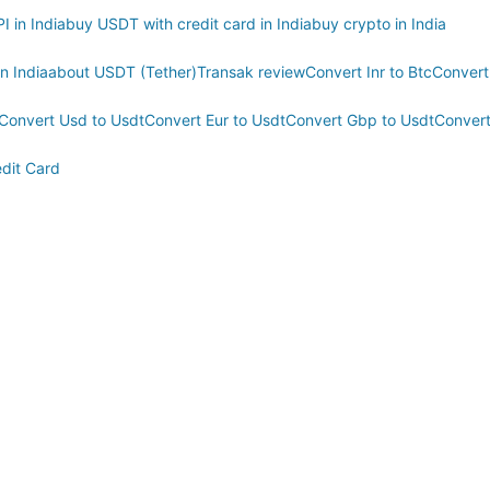
 in India
buy USDT with credit card in India
buy crypto in India
n India
about USDT (Tether)
Transak review
Convert Inr to Btc
Convert 
Convert Usd to Usdt
Convert Eur to Usdt
Convert Gbp to Usdt
Convert
edit Card