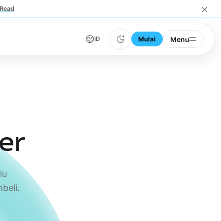
×
Read
Mulai
Menu
ID
er
lu
beli.