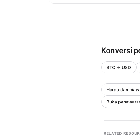
Konversi p
BTC
→
USD
Harga dan biay
Buka penawara
RELATED RESOU