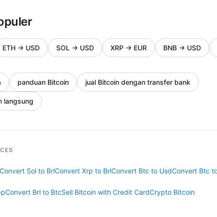
opuler
ETH
→
USD
SOL
→
USD
XRP
→
EUR
BNB
→
USD
a
panduan Bitcoin
jual Bitcoin dengan transfer bank
n langsung
RCES
Convert Sol to Brl
Convert Xrp to Brl
Convert Btc to Usd
Convert Btc t
bp
Convert Brl to Btc
Sell Bitcoin with Credit Card
Crypto Bitcoin