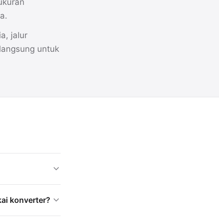
ukuran
a.
, jalur
 langsung untuk
ai konverter?