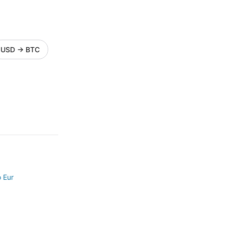
USD
→
BTC
o Eur