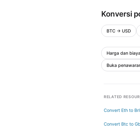
Konversi p
BTC
→
USD
Harga dan biay
Buka penawara
RELATED RESOU
Convert Eth to Brl
Convert Btc to G