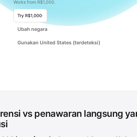
Works from R$1,000.
Try R$1,000
›
Ubah negara
Gunakan United States (terdeteksi)
erensi vs penawaran langsung ya
si