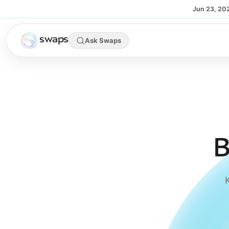
Skip to main content
Jun 23, 20
swaps
Ask Swaps
B
K