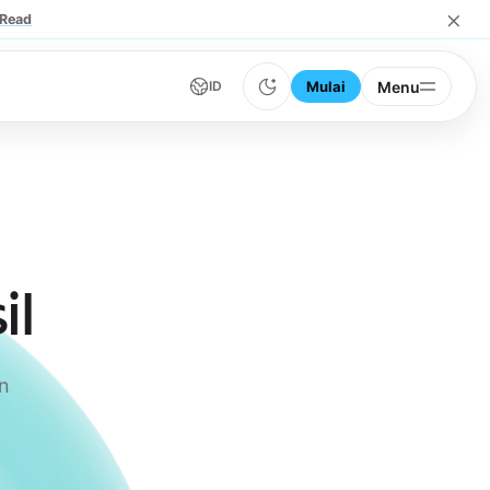
×
Read
Mulai
Menu
ID
il
an