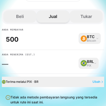
Beli
Jual
Tukar
ANDA MEMBAYAR
BTC
Bitcoin
ANDA MENERIMA
(EST.)
BRL
—
PIX
Terima melalui PIX · BR
Ubah
Tidak ada metode pembayaran langsung yang tersedia
untuk rute ini saat ini.