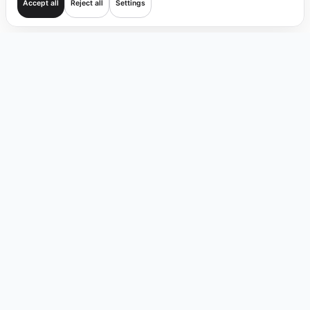
Accept all
Reject all
Settings
Mulai
Transaksi
Verifikasi
Cakupan
Produk