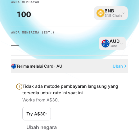
ANDA MEMBAYAR
BNB
BNB Chain
ANDA MENERIMA
(EST.)
AUD
—
Card
Terima melalui Card · AU
Ubah
Tidak ada metode pembayaran langsung yang
tersedia untuk rute ini saat ini.
Works from A$30.
Try A$30
›
Ubah negara