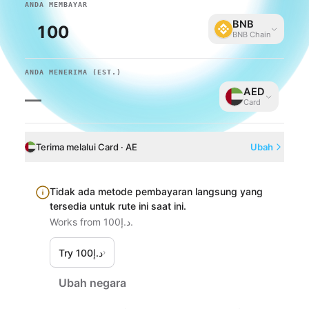
ANDA MEMBAYAR
BNB
BNB Chain
ANDA MENERIMA
(EST.)
AED
—
Card
Terima melalui Card · AE
Ubah
Tidak ada metode pembayaran langsung yang
tersedia untuk rute ini saat ini.
Works from د.إ100.
Try د.إ100
›
Ubah negara