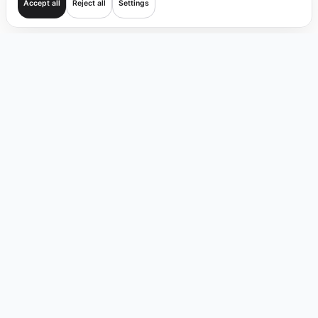
Accept all
Reject all
Settings
Mulai
Transaksi
Verifikasi
Cakupan
Produk