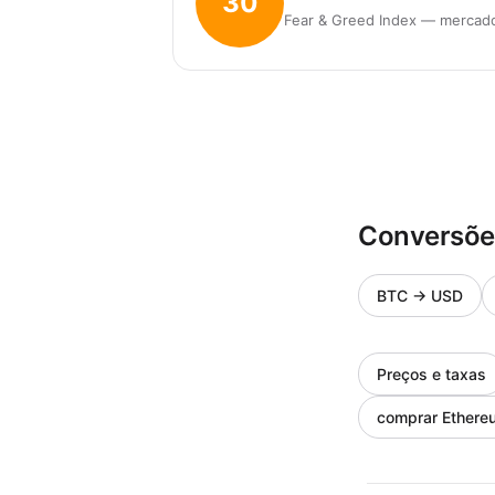
30
Fear & Greed Index — mercado 
Conversõe
BTC
→
USD
Preços e taxas
comprar Ethereu