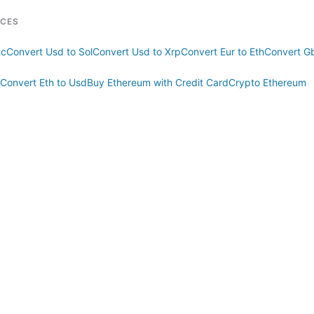
RCES
tc
Convert Usd to Sol
Convert Usd to Xrp
Convert Eur to Eth
Convert Gb
Convert Eth to Usd
Buy Ethereum with Credit Card
Crypto Ethereum