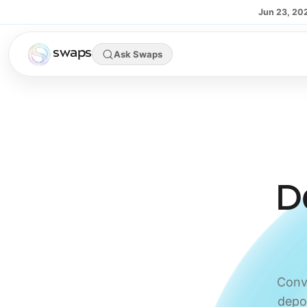
Skip to main content
Jun 23, 20
swaps
Ask Swaps
D
Conv
depo