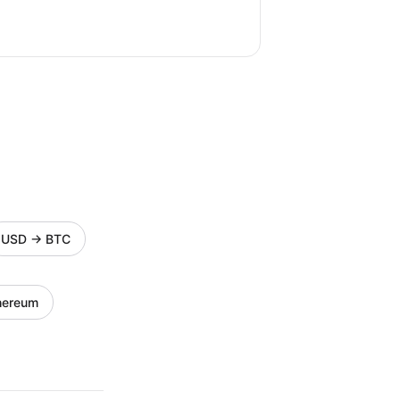
USD
→
BTC
hereum