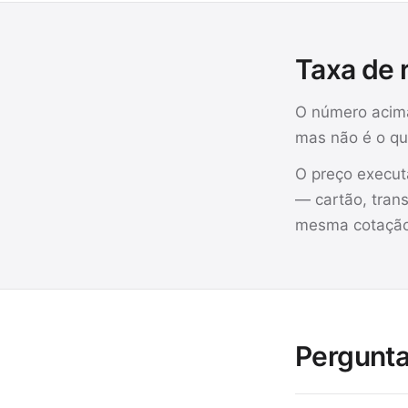
Taxa de 
O número acim
mas não é o qu
O preço execu
— cartão, tran
mesma cotação 
Pergunta