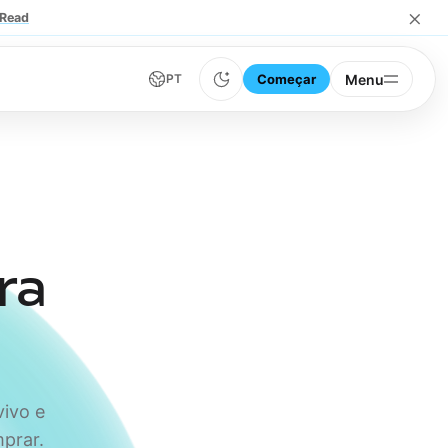
×
Read
Começar
Menu
PT
ra
ivo e
prar.