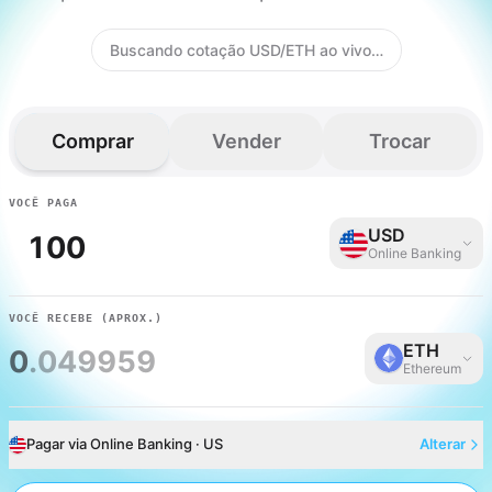
Buscando cotação USD/ETH ao vivo…
Comprar
Vender
Trocar
VOCÊ PAGA
USD
Online Banking
VOCÊ RECEBE
(APROX.)
ETH
0
.049959
Ethereum
Pagar via Online Banking · US
Alterar