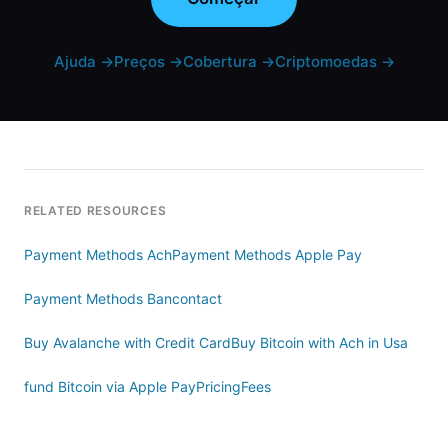
Ajuda
→
Preços
→
Cobertura
→
Criptomoedas
→
RELATED RESOURCES
Payment Methods Ach
Payment Methods Apple Pay
Payment Methods Bancontact
Buy Avalanche with Credit Card
Buy Bitcoin with Ach in Usa
fund Bitcoin via Apple Pay
Pricing
Fees