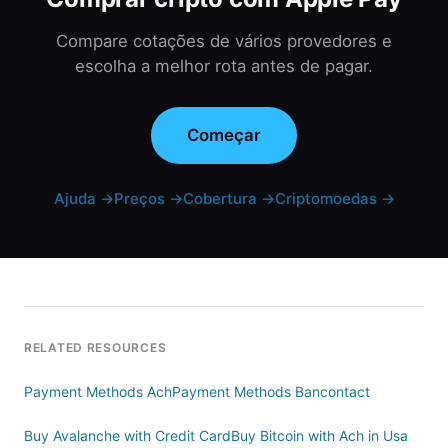
Compare cotações de vários provedores e
escolha a melhor rota antes de pagar.
Começar
Ajuda
→
Preços
→
Cobertura
→
Criptomoedas
→
RELATED RESOURCES
Payment Methods Ach
Payment Methods Bancontact
Buy Avalanche with Credit Card
Buy Bitcoin with Ach in Usa