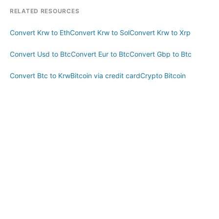
RELATED RESOURCES
Convert Krw to Eth
Convert Krw to Sol
Convert Krw to Xrp
Convert Usd to Btc
Convert Eur to Btc
Convert Gbp to Btc
Convert Btc to Krw
Bitcoin via credit card
Crypto Bitcoin