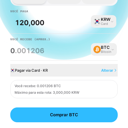
VOCÊ PAGA
KRW
Card
VOCÊ RECEBE
(APROX.)
BTC
0
.001206
Bitcoin
Pagar via Card · KR
Alterar
Card
Você recebe
:
0.001206 BTC
Máximo para esta rota: 3,000,000 KRW
Comprar BTC