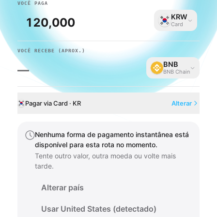
VOCÊ PAGA
KRW
Card
VOCÊ RECEBE
(APROX.)
BNB
—
BNB Chain
Pagar via Card · KR
Alterar
Nenhuma forma de pagamento instantânea está
disponível para esta rota no momento.
Tente outro valor, outra moeda ou volte mais
tarde.
Alterar país
Usar United States (detectado)