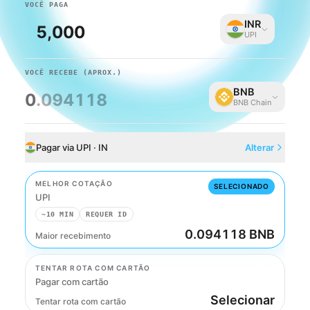
VOCÊ PAGA
INR
UPI
VOCÊ RECEBE
(APROX.)
BNB
0
.094118
BNB Chain
Pagar via UPI · IN
Alterar
MELHOR COTAÇÃO
SELECIONADO
UPI
~10 MIN
REQUER ID
0.094118 BNB
Maior recebimento
UPI
TENTAR ROTA COM CARTÃO
Pagar com cartão
Selecionar
Tentar rota com cartão