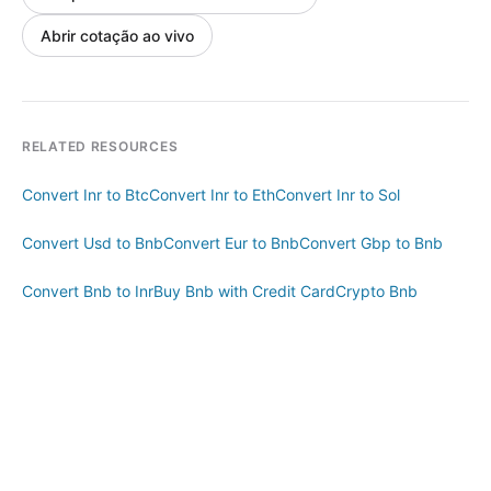
Abrir cotação ao vivo
RELATED RESOURCES
Convert Inr to Btc
Convert Inr to Eth
Convert Inr to Sol
Convert Usd to Bnb
Convert Eur to Bnb
Convert Gbp to Bnb
Convert Bnb to Inr
Buy Bnb with Credit Card
Crypto Bnb