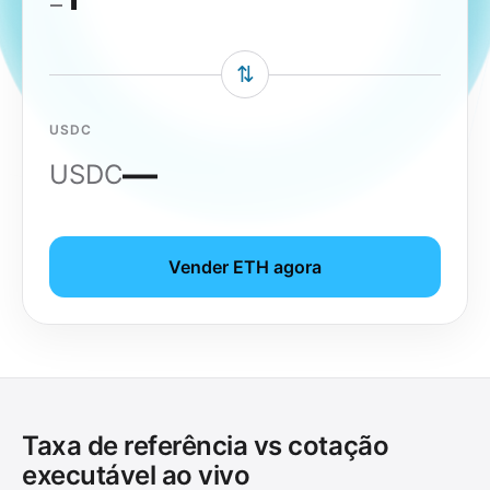
⇅
USDC
—
USDC
Vender ETH agora
Taxa de referência vs cotação
executável ao vivo