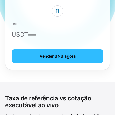
⇅
USDT
—
USDT
Vender BNB agora
Taxa de referência vs cotação
executável ao vivo