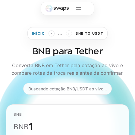
Skip to main content
swaps
›
›
INÍCIO
...
BNB TO USDT
BNB para Tether
Converta BNB em Tether pela cotação ao vivo e
compare rotas de troca reais antes de confirmar.
Buscando cotação BNB/USDT ao vivo…
BNB
BNB