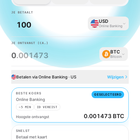
JE BETAALT
USD
Online Banking
JE ONTVANGT
(CA.)
BTC
0
.001473
Bitcoin
Betalen via Online Banking · US
Wijzigen
BESTE KOERS
GESELECTEERD
Online Banking
~5 MIN
ID VEREIST
0.001473 BTC
Hoogste ontvangst
Online Banking
SNELST
Betaal met kaart