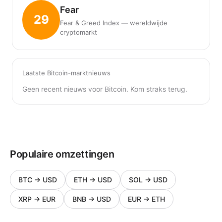
Fear
29
Fear & Greed Index — wereldwijde
cryptomarkt
Laatste Bitcoin-marktnieuws
Geen recent nieuws voor Bitcoin. Kom straks terug.
Populaire omzettingen
BTC
→
USD
ETH
→
USD
SOL
→
USD
XRP
→
EUR
BNB
→
USD
EUR
→
ETH