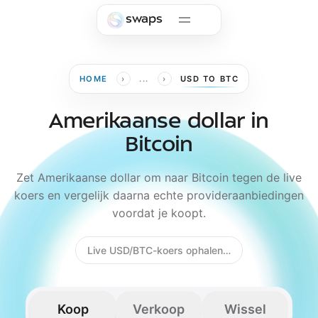
Skip to main content
swaps
›
›
HOME
...
USD TO BTC
Amerikaanse dollar in
Bitcoin
Zet Amerikaanse dollar om naar Bitcoin tegen de live
koers en vergelijk daarna echte provideraanbiedingen
voordat je koopt.
Live USD/BTC-koers ophalen…
Koop
Verkoop
Wissel