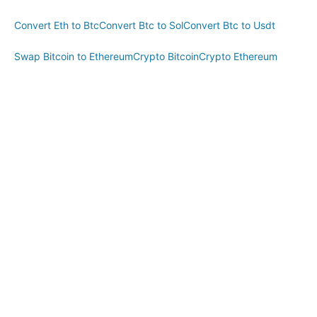
Convert Eth to Btc
Convert Btc to Sol
Convert Btc to Usdt
Swap Bitcoin to Ethereum
Crypto Bitcoin
Crypto Ethereum