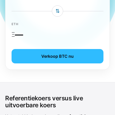
⇅
ETH
—
Ξ
Verkoop BTC nu
Referentiekoers versus live
uitvoerbare koers