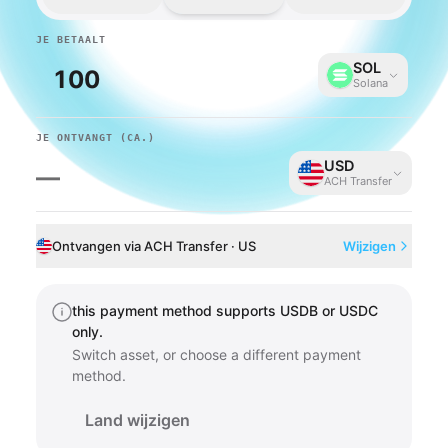
JE BETAALT
SOL
Solana
JE ONTVANGT
(CA.)
USD
—
ACH Transfer
Ontvangen via ACH Transfer · US
Wijzigen
this payment method supports USDB or USDC
only.
Switch asset, or choose a different payment
method.
Land wijzigen