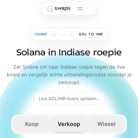
Skip to main content
swaps
›
›
HOME
...
SOL TO INR
Solana in Indiase roepie
Zet Solana om naar Indiase roepie tegen de live
koers en vergelijk echte uitbetalingsroutes voordat je
verkoopt.
Live SOL/INR-koers ophalen…
Koop
Verkoop
Wissel