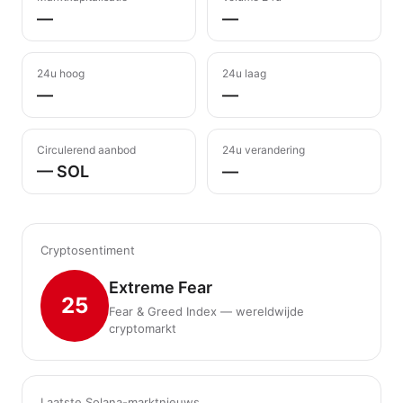
—
—
24u hoog
24u laag
—
—
Circulerend aanbod
24u verandering
— SOL
—
Cryptosentiment
Extreme Fear
25
Fear & Greed Index — wereldwijde
cryptomarkt
Laatste Solana-marktnieuws