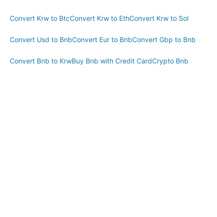
Convert Krw to Btc
Convert Krw to Eth
Convert Krw to Sol
Convert Usd to Bnb
Convert Eur to Bnb
Convert Gbp to Bnb
Convert Bnb to Krw
Buy Bnb with Credit Card
Crypto Bnb