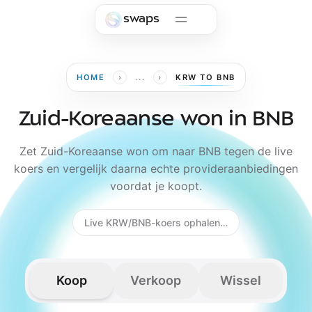
Skip to main content
swaps
›
›
HOME
...
KRW TO BNB
Zuid-Koreaanse won in BNB
Zet Zuid-Koreaanse won om naar BNB tegen de live
koers en vergelijk daarna echte provideraanbiedingen
voordat je koopt.
Live KRW/BNB-koers ophalen…
Koop
Verkoop
Wissel