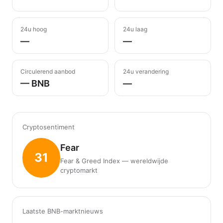
24u hoog
24u laag
—
—
Circulerend aanbod
24u verandering
— BNB
—
Cryptosentiment
Fear
31
Fear & Greed Index — wereldwijde
cryptomarkt
Laatste BNB-marktnieuws