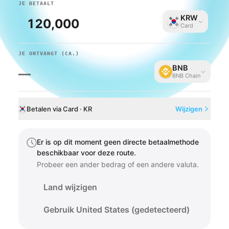
JE BETAALT
KRW
Card
JE ONTVANGT
(CA.)
BNB
—
BNB Chain
Betalen via Card · KR
Wijzigen
Er is op dit moment geen directe betaalmethode
beschikbaar voor deze route.
Probeer een ander bedrag of een andere valuta.
Land wijzigen
Gebruik United States (gedetecteerd)