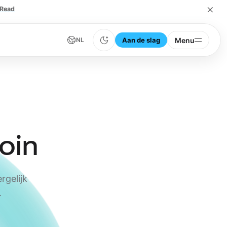
×
Read
Aan de slag
Menu
NL
coin
rgelijk
.