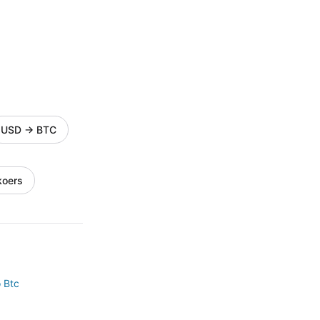
USD
→
BTC
koers
o Btc