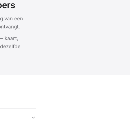
oers
g van een
ontvangt.
— kaart,
 dezelfde