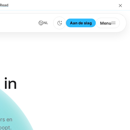
×
Read
Aan de slag
Menu
NL
 in
rs en
oopt.