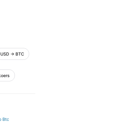
USD
→
BTC
koers
o Btc