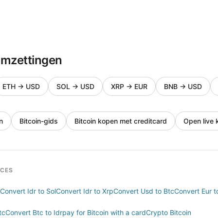
omzettingen
ETH
→
USD
SOL
→
USD
XRP
→
EUR
BNB
→
USD
n
Bitcoin-gids
Bitcoin kopen met creditcard
Open live 
RCES
Convert Idr to Sol
Convert Idr to Xrp
Convert Usd to Btc
Convert Eur t
tc
Convert Btc to Idr
pay for Bitcoin with a card
Crypto Bitcoin