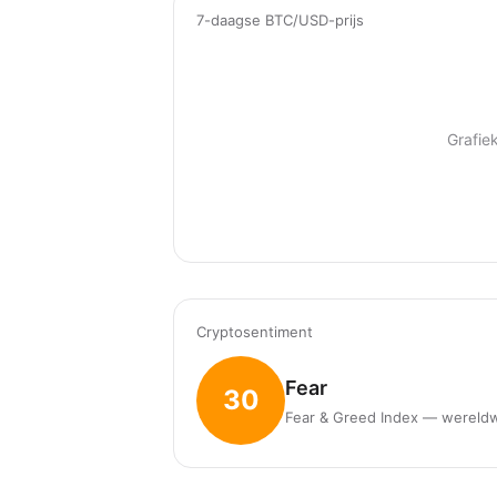
7-daagse BTC/USD-prijs
Grafie
Cryptosentiment
Fear
30
Fear & Greed Index — wereldw