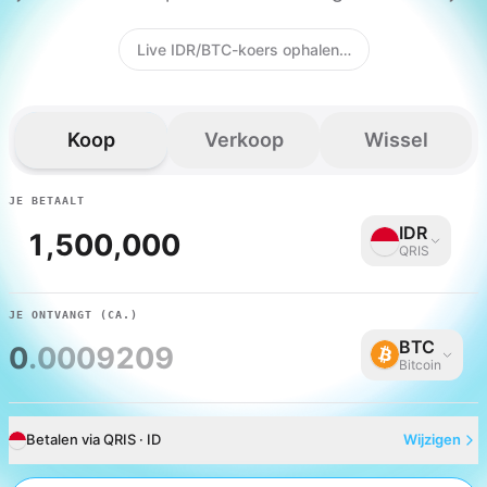
Live IDR/BTC-koers ophalen…
Koop
Verkoop
Wissel
JE BETAALT
IDR
QRIS
JE ONTVANGT
(CA.)
BTC
0
.0009209
Bitcoin
Betalen via QRIS · ID
Wijzigen