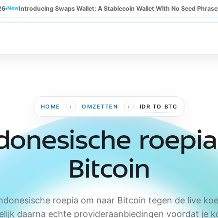
26
New
Introducing Swaps Wallet: A Stablecoin Wallet With No Seed Phrase
›
›
HOME
OMZETTEN
IDR TO BTC
donesische roepia
Bitcoin
Indonesische roepia om naar Bitcoin tegen de live koe
elijk daarna echte provideraanbiedingen voordat je k