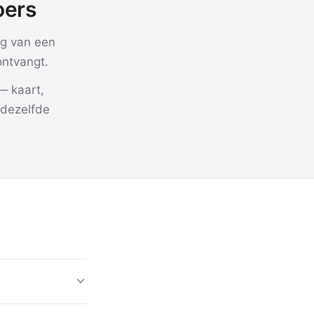
oers
g van een
ontvangt.
— kaart,
 dezelfde