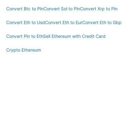
Convert Btc to Pln
Convert Sol to Pln
Convert Xrp to Pln
Convert Eth to Usd
Convert Eth to Eur
Convert Eth to Gbp
Convert Pln to Eth
Sell Ethereum with Credit Card
Crypto Ethereum