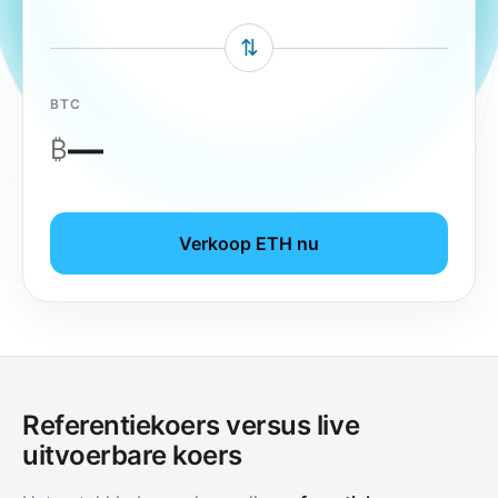
⇅
BTC
—
₿
Verkoop ETH nu
Referentiekoers versus live
uitvoerbare koers