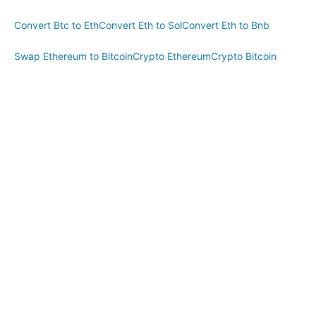
Convert Btc to Eth
Convert Eth to Sol
Convert Eth to Bnb
Swap Ethereum to Bitcoin
Crypto Ethereum
Crypto Bitcoin