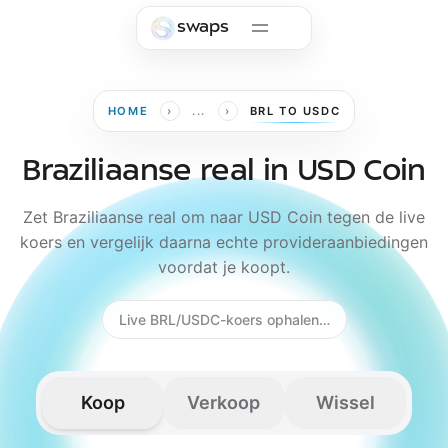
Skip to main content
swaps
›
›
HOME
...
BRL TO USDC
Braziliaanse real in USD Coin
Zet Braziliaanse real om naar USD Coin tegen de live
koers en vergelijk daarna echte provideraanbiedingen
voordat je koopt.
Live BRL/USDC-koers ophalen…
Koop
Verkoop
Wissel