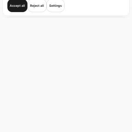
Accept all
Reject all
Settings
Aan de slag
Handel
Verifiëren
Dekking
Producten