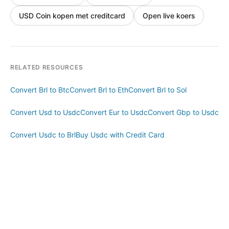
USD Coin kopen met creditcard
Open live koers
RELATED RESOURCES
Convert Brl to Btc
Convert Brl to Eth
Convert Brl to Sol
Convert Usd to Usdc
Convert Eur to Usdc
Convert Gbp to Usdc
Convert Usdc to Brl
Buy Usdc with Credit Card