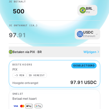
JE BETAALT
BRL
PIX
JE ONTVANGT
(CA.)
USDC
97
.91
Ethereum
Betalen via PIX · BR
Wijzigen
BESTE KOERS
GESELECTEERD
PIX
~5 MIN
ID VEREIST
97.91 USDC
Hoogste ontvangst
PIX
SNELST
Betaal met kaart