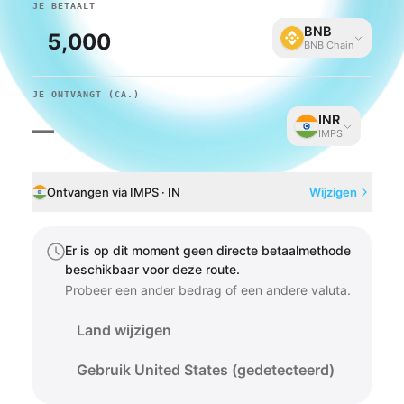
JE BETAALT
BNB
BNB Chain
JE ONTVANGT
(CA.)
INR
—
IMPS
Ontvangen via IMPS · IN
Wijzigen
Er is op dit moment geen directe betaalmethode
beschikbaar voor deze route.
Probeer een ander bedrag of een andere valuta.
Land wijzigen
Gebruik United States (gedetecteerd)