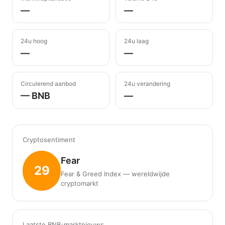
—
—
24u hoog
24u laag
—
—
Circulerend aanbod
24u verandering
— BNB
—
Cryptosentiment
Fear
29
Fear & Greed Index — wereldwijde
cryptomarkt
Laatste BNB-marktnieuws