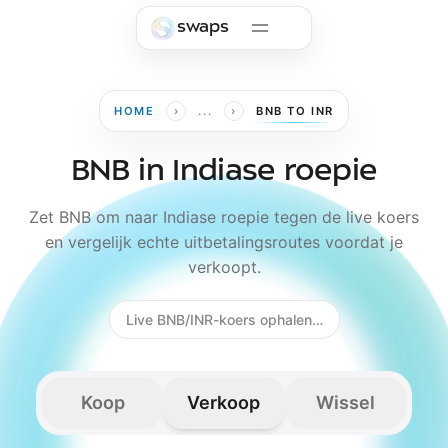
Skip to main content
swaps
›
›
HOME
...
BNB TO INR
BNB in Indiase roepie
Zet BNB om naar Indiase roepie tegen de live koers
en vergelijk echte uitbetalingsroutes voordat je
verkoopt.
Live BNB/INR-koers ophalen…
Koop
Verkoop
Wissel