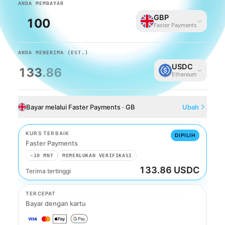
ANDA MEMBAYAR
GBP
Faster Payments
ANDA MENERIMA
(EST.)
USDC
133
.86
Ethereum
Bayar melalui Faster Payments · GB
Ubah
KURS TERBAIK
DIPILIH
Faster Payments
~10 MNT
MEMERLUKAN VERIFIKASI
133.86 USDC
Terima tertinggi
Faster Payments
TERCEPAT
Bayar dengan kartu