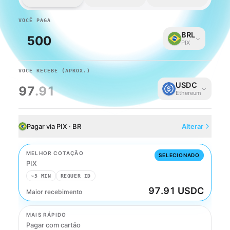
VOCÊ PAGA
BRL
PIX
VOCÊ RECEBE
(APROX.)
USDC
97
.91
Ethereum
Pagar via PIX · BR
Alterar
MELHOR COTAÇÃO
SELECIONADO
PIX
~5 MIN
REQUER ID
97.91 USDC
Maior recebimento
PIX
MAIS RÁPIDO
Pagar com cartão