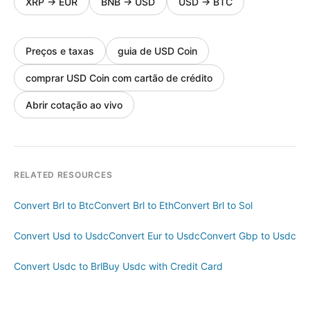
XRP
→
EUR
BNB
→
USD
USD
→
BTC
Preços e taxas
guia de USD Coin
comprar USD Coin com cartão de crédito
Abrir cotação ao vivo
RELATED RESOURCES
Convert Brl to Btc
Convert Brl to Eth
Convert Brl to Sol
Convert Usd to Usdc
Convert Eur to Usdc
Convert Gbp to Usdc
Convert Usdc to Brl
Buy Usdc with Credit Card