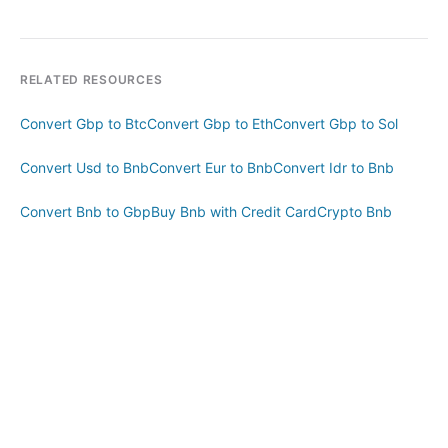
RELATED RESOURCES
Convert Gbp to Btc
Convert Gbp to Eth
Convert Gbp to Sol
Convert Usd to Bnb
Convert Eur to Bnb
Convert Idr to Bnb
Convert Bnb to Gbp
Buy Bnb with Credit Card
Crypto Bnb