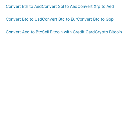
Convert Eth to Aed
Convert Sol to Aed
Convert Xrp to Aed
Convert Btc to Usd
Convert Btc to Eur
Convert Btc to Gbp
Convert Aed to Btc
Sell Bitcoin with Credit Card
Crypto Bitcoin