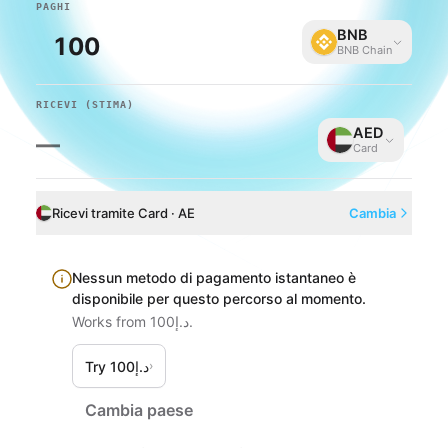
PAGHI
BNB
BNB Chain
RICEVI
(STIMA)
AED
—
Card
Ricevi tramite Card · AE
Cambia
Nessun metodo di pagamento istantaneo è
disponibile per questo percorso al momento.
Works from د.إ100.
Try د.إ100
›
Cambia paese