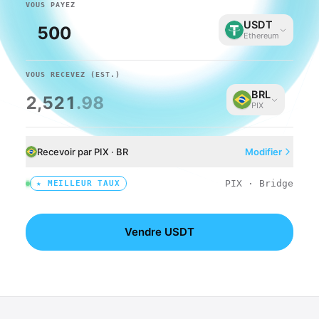
VOUS PAYEZ
USDT
Ethereum
VOUS RECEVEZ
(EST.)
BRL
2,521
.98
PIX
Recevoir par PIX · BR
Modifier
PIX · Bridge
★
MEILLEUR TAUX
Vendre USDT