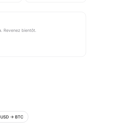
a. Revenez bientôt.
USD
→
BTC