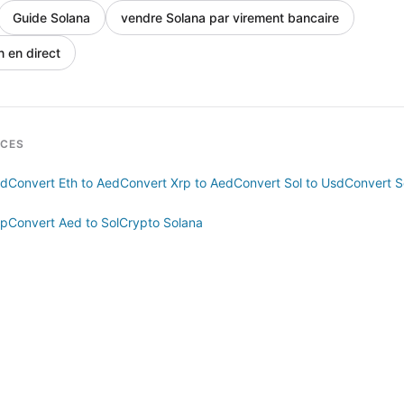
Guide Solana
vendre Solana par virement bancaire
n en direct
RCES
ed
Convert Eth to Aed
Convert Xrp to Aed
Convert Sol to Usd
Convert So
bp
Convert Aed to Sol
Crypto Solana