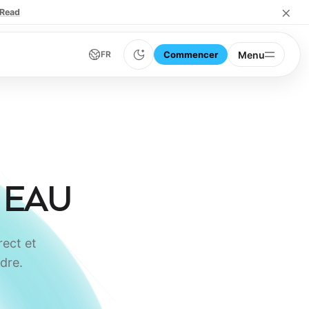
×
Read
Commencer
Menu
FR
 EAU
rect et
dre.