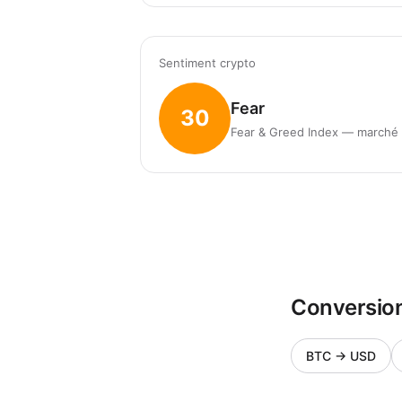
Sentiment crypto
Fear
30
Fear & Greed Index — marché 
Conversion
BTC
→
USD