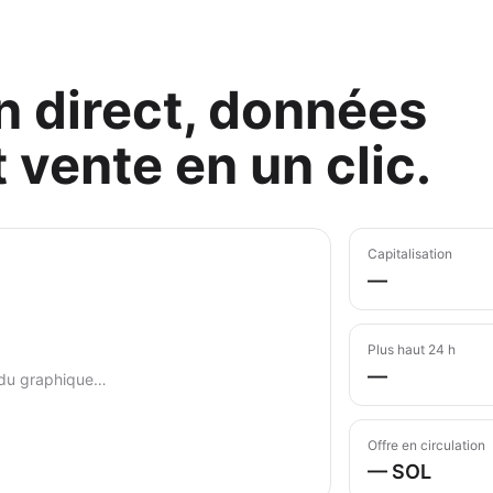
 direct, données
 vente en un clic.
Capitalisation
—
Plus haut 24 h
—
du graphique…
Offre en circulation
— SOL