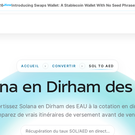
26
New
Introducing Swaps Wallet: A Stablecoin Wallet With No Seed Phrase
›
›
ACCUEIL
CONVERTIR
SOL TO AED
ana en Dirham des
tissez Solana en Dirham des EAU à la cotation en di
parez de vrais itinéraires de versement avant de ven
Récupération du taux SOL/AED en direct…