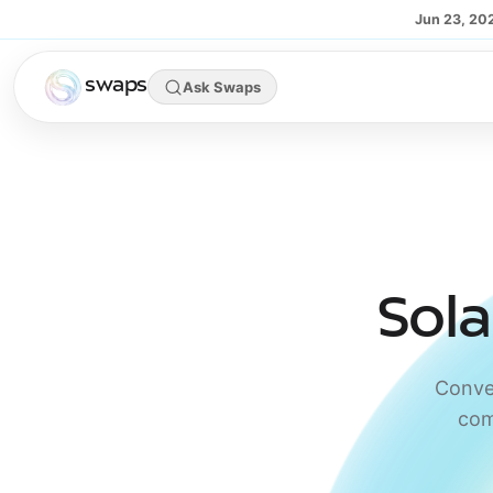
Skip to main content
Jun 23, 20
swaps
Ask Swaps
Sol
Conver
com