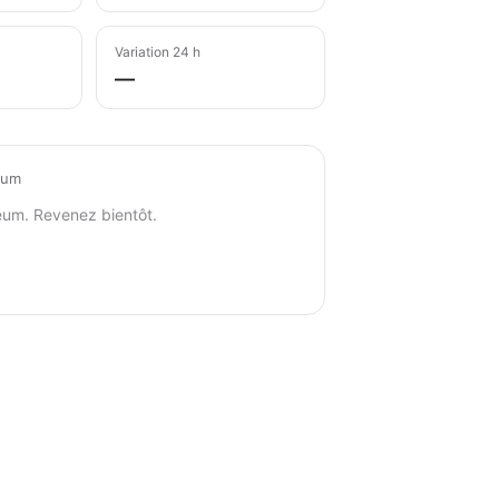
Variation 24 h
—
eum
eum. Revenez bientôt.