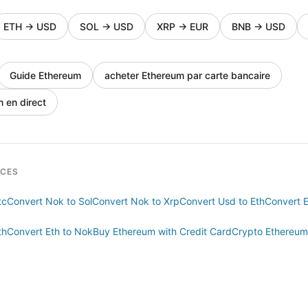
ETH
→
USD
SOL
→
USD
XRP
→
EUR
BNB
→
USD
Guide Ethereum
acheter Ethereum par carte bancaire
n en direct
RCES
tc
Convert Nok to Sol
Convert Nok to Xrp
Convert Usd to Eth
Convert E
th
Convert Eth to Nok
Buy Ethereum with Credit Card
Crypto Ethereum