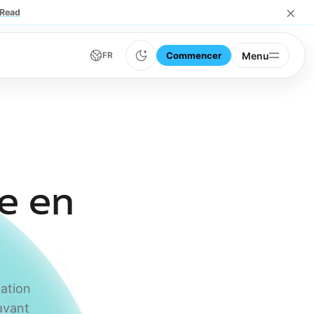
×
Read
Commencer
Menu
FR
e en
ation
avant