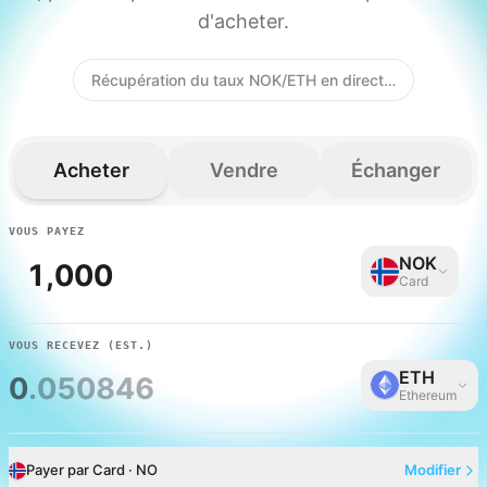
d'acheter.
Récupération du taux NOK/ETH en direct…
Acheter
Vendre
Échanger
VOUS PAYEZ
NOK
Card
VOUS RECEVEZ
(EST.)
ETH
0
.050846
Ethereum
Payer par Card · NO
Modifier