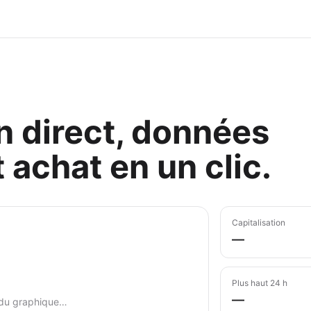
 direct, données
 achat en un clic.
Capitalisation
—
Plus haut 24 h
—
du graphique…