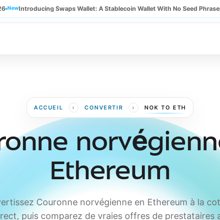
26
New
Introducing Swaps Wallet: A Stablecoin Wallet With No Seed Phrase
›
›
ACCUEIL
CONVERTIR
NOK TO ETH
ronne norvégienn
Ethereum
ertissez Couronne norvégienne en Ethereum à la cot
irect, puis comparez de vraies offres de prestataires 