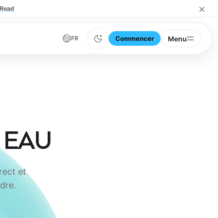
×
Read
Commencer
Menu
FR
s EAU
rect et
dre.