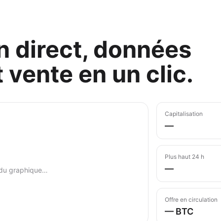
 direct, données
 vente en un clic.
Capitalisation
—
Plus haut 24 h
—
du graphique…
Offre en circulation
— BTC