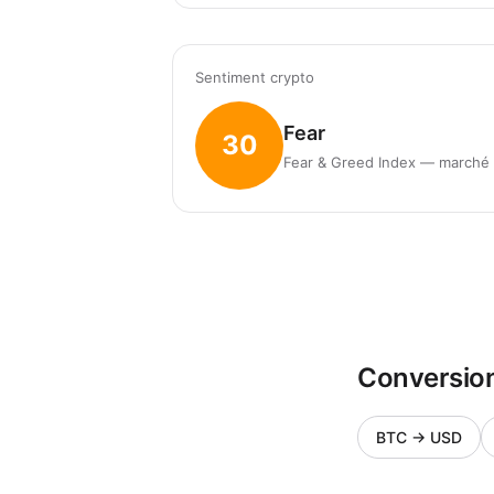
Sentiment crypto
Fear
30
Fear & Greed Index — marché 
Conversion
BTC
→
USD