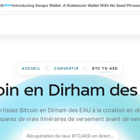
26
New
Introducing Swaps Wallet: A Stablecoin Wallet With No Seed Phrase
›
›
ACCUEIL
CONVERTIR
BTC TO AED
oin en Dirham de
tissez Bitcoin en Dirham des EAU à la cotation en di
parez de vrais itinéraires de versement avant de ven
Récupération du taux BTC/AED en direct…