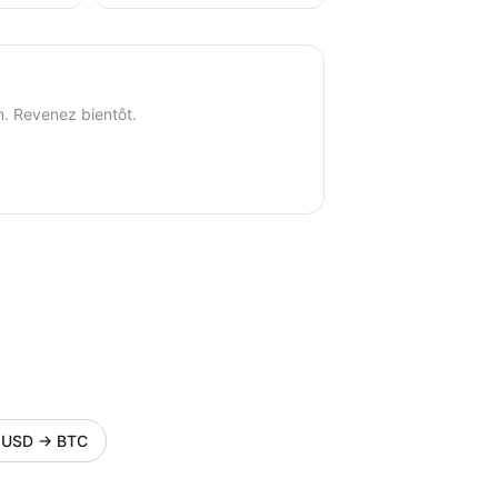
n. Revenez bientôt.
USD
→
BTC