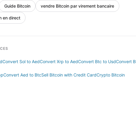
Guide Bitcoin
vendre Bitcoin par virement bancaire
n en direct
RCES
ed
Convert Sol to Aed
Convert Xrp to Aed
Convert Btc to Usd
Convert B
bp
Convert Aed to Btc
Sell Bitcoin with Credit Card
Crypto Bitcoin