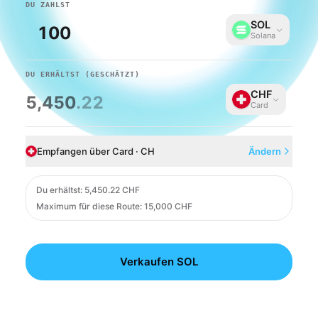
DU ZAHLST
SOL
Solana
DU ERHÄLTST
(GESCHÄTZT)
CHF
5,450
.22
Card
Empfangen über Card · CH
Ändern
Card
Du erhältst
:
5,450.22 CHF
Maximum für diese Route: 15,000 CHF
Verkaufen SOL