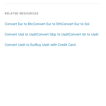
RELATED RESOURCES
Convert Eur to Btc
Convert Eur to Eth
Convert Eur to Sol
Convert Usd to Usdt
Convert Gbp to Usdt
Convert Idr to Usdt
Convert Usdt to Eur
Buy Usdt with Credit Card