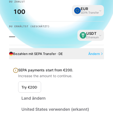
DU ZAHLST
EUR
SEPA Transfer
DU ERHÄLTST
(GESCHÄTZT)
USDT
—
Ethereum
Bezahlen mit SEPA Transfer · DE
Ändern
SEPA payments start from €200.
Increase the amount to continue.
Try €200
›
Land ändern
United States verwenden (erkannt)