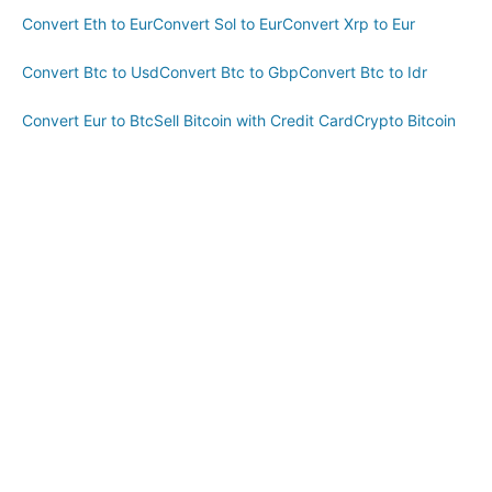
Convert Eth to Eur
Convert Sol to Eur
Convert Xrp to Eur
Convert Btc to Usd
Convert Btc to Gbp
Convert Btc to Idr
Convert Eur to Btc
Sell Bitcoin with Credit Card
Crypto Bitcoin