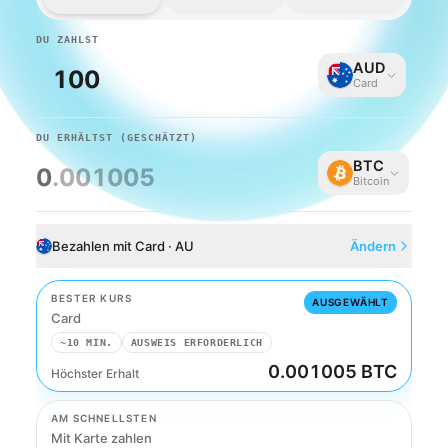
DU ZAHLST
AUD
Card
DU ERHÄLTST
(GESCHÄTZT)
BTC
0
.001005
Bitcoin
Bezahlen mit Card · AU
Ändern
BESTER KURS
AUSGEWÄHLT
Card
~10 MIN.
AUSWEIS ERFORDERLICH
0.001005 BTC
Höchster Erhalt
Card
AM SCHNELLSTEN
Mit Karte zahlen