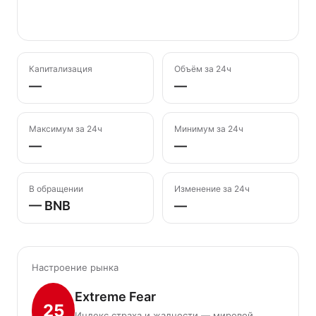
Капитализация
Объём за 24ч
—
—
Максимум за 24ч
Минимум за 24ч
—
—
В обращении
Изменение за 24ч
— BNB
—
Настроение рынка
Extreme Fear
25
Индекс страха и жадности — мировой