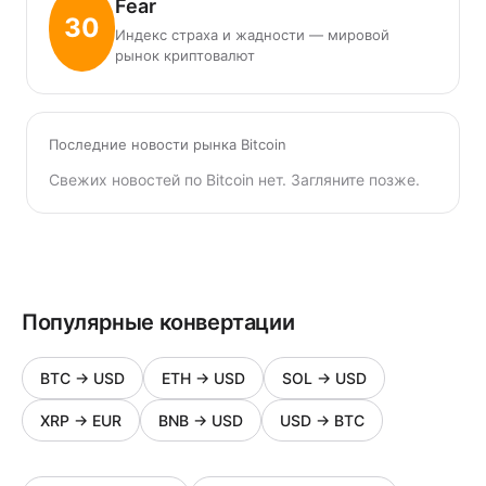
Fear
30
Индекс страха и жадности — мировой
рынок криптовалют
Последние новости рынка Bitcoin
Свежих новостей по Bitcoin нет. Загляните позже.
Популярные конвертации
BTC
→
USD
ETH
→
USD
SOL
→
USD
XRP
→
EUR
BNB
→
USD
USD
→
BTC