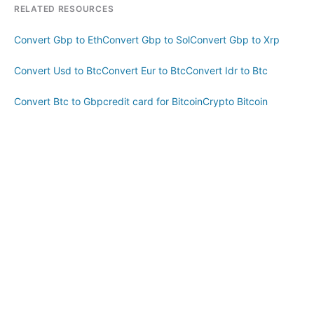
RELATED RESOURCES
Convert Gbp to Eth
Convert Gbp to Sol
Convert Gbp to Xrp
Convert Usd to Btc
Convert Eur to Btc
Convert Idr to Btc
Convert Btc to Gbp
credit card for Bitcoin
Crypto Bitcoin