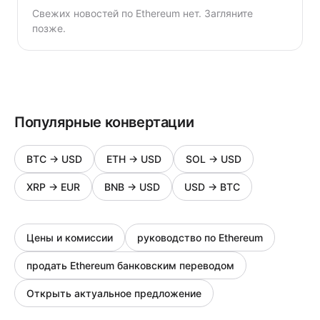
Свежих новостей по Ethereum нет. Загляните
позже.
Популярные конвертации
BTC
→
USD
ETH
→
USD
SOL
→
USD
XRP
→
EUR
BNB
→
USD
USD
→
BTC
Цены и комиссии
руководство по Ethereum
продать Ethereum банковским переводом
Открыть актуальное предложение